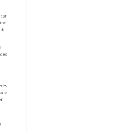
icar
como
 de
l
ades
erés
pone
or
a