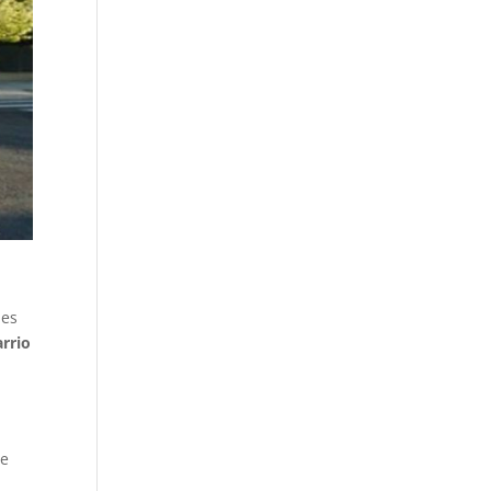
des
arrio
de