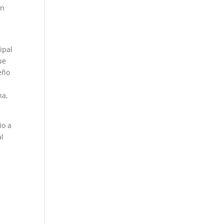
ón
ipal
ue
seño
na,
io a
al