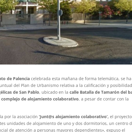
to de Palencia
celebrada esta mañana de forma telemática, se ha
tual del Plan de Urbanismo relativa a la calificación y posibilida
élicas de San Pablo
, ubicado en la
calle Batalla de Tamarón del b
n
complejo de alojamiento colaborativo
, a pesar de contar con la
a por la asociación
‘Junt@s alojamiento colaborativo’,
el proyecto
tes unidades de alojamiento de uno y dos dormitorios, un centro 
ncial de atención a personas mayores dependientes», expuso el