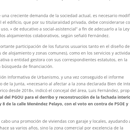
ve una creciente demanda de la sociedad actual, es necesario modif
 el edificio, que por su titularaiidad privada, debe considerarse 
o, » de educativo a social-asistencial” a fin de adecuarlo a la Ley
 los alojamientos colaborativos, según señaló Fernández.
ortante participación de los futuros usuarios tanto en el diseño de
 de alojamiento y zonas comunes), como en los servicios y activid
rativa o entidad gestora con sus correspondientes estatutos, en la
a búsqueda de financiación.
sión Informativa de Urbanismo, y una vez conseguido el informe
 de la Junta, «necesario al afectar a la zona declarada Bien de Int
órico desde 2018», indicó el concejal del área, Luis Fernández, pro
l del PGOU para el derribo y reconstrucción de la fachada interi
y 8 de la calle Menéndez Pelayo, con el voto en contra de PSOE y
 a cabo una promoción de viviendas con garaje y locales, ayudando 
e hace ya varios años, sino la zona comercial por excelencia de la