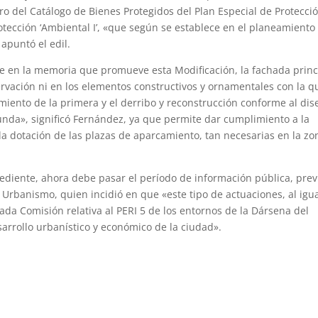
ro del Catálogo de Bienes Protegidos del Plan Especial de Protecci
rotección ‘Ambiental I’, «que según se establece en el planeamiento
apuntó el edil.
oge en la memoria que promueve esta Modificación, la fachada princ
ervación ni en los elementos constructivos y ornamentales con la q
miento de la primera y el derribo y reconstrucción conforme al di
gunda», significó Fernández, ya que permite dar cumplimiento a la
la dotación de las plazas de aparcamiento, tan necesarias en la zo
pediente, ahora debe pasar el período de información pública, prev
e Urbanismo, quien incidió en que «este tipo de actuaciones, al igu
ada Comisión relativa al PERI 5 de los entornos de la Dársena del
rrollo urbanístico y económico de la ciudad».